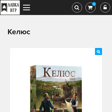
0
Келюс