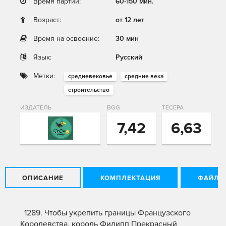
Время партии:
60-150 мин.
Возраст:
от 12 лет
Время на освоение:
30 мин
Язык:
Русский
Метки:
средневековье
средние века
строительство
ИЗДАТЕЛЬ
BGG
ТЕСЕРА
7,42
6,63
ОПИСАНИЕ
КОМПЛЕКТАЦИЯ
ФАЙЛЫ
1289. Чтобы укрепить границы Французского
Королевства, король Филипп Прекрасный