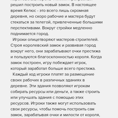
решил построить новый замок. В настоящее
время Келюс - это всего лишь скромная
деревня, но скоро рабочие и мастера будут
стекаться за телегой, привлеченные большими
перспективами. Вокруг стройки медленно
поднимается город.
Игроки олицетворяют мастеров-строителей.
Строя королевский замок и развивая город
вокруг него, они зарабатывают очки престижа
и пользуются благосклонностью короля. Когда
замок построен, игру побеждает игрок,
который заработал больше всего престижа.
Каждый ход игроки платят за размещение
своих рабочих в различных зданиях в
деревне. Эти здания позволяют игрокам
собирать ресурсы или деньги, а также строить
или улучшать здания с помощью этих
ресурсов. Игроки также могут использовать
свои ресурсы, чтобы помочь построить сам
замок, зарабатывая очки и милости от короля,