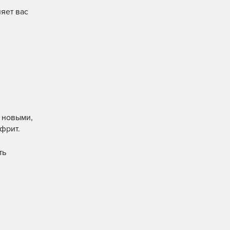
яет вас
с новыми,
фрит.
ть