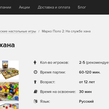
мпании
Акции
Доставка и оплата
Блог
ские настольные игры
Марко Поло 2: На службе хана
хана
Кол-во игроков:
2-5
(рекомендуем
Время партии:
60-120 мин.
Возраст:
от 12 лет
Время на освоение:
30 мин
Язык:
Русский