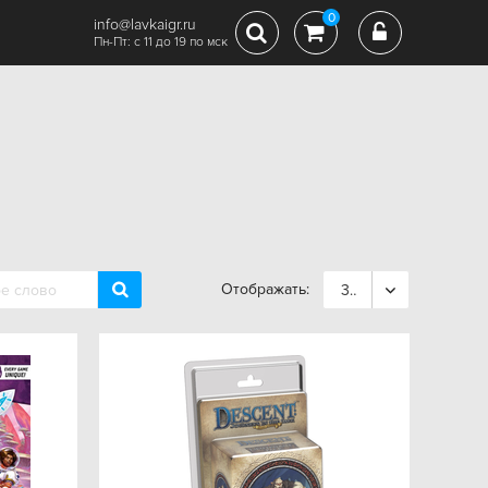
0
info@lavkaigr.ru
Пн-Пт: с 11 до 19 по мск
Отображать:
36