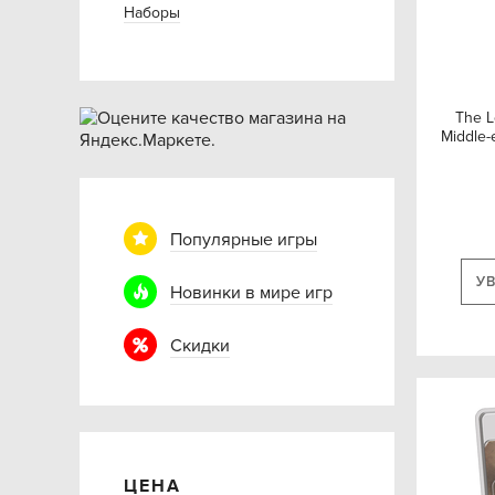
Наборы
The L
Middle-e
Популярные игры
У
Новинки в мире игр
Скидки
ЦЕНА