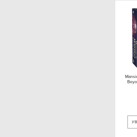
Bezier Games
Action Phase Games
8th Summit
GMT Games
CMON
Guillotine Games
KTBG
Mansi
Beyo
Pendelhaven Press
Stronghold Games
WizKids
Libellud
У
White Wizard Games