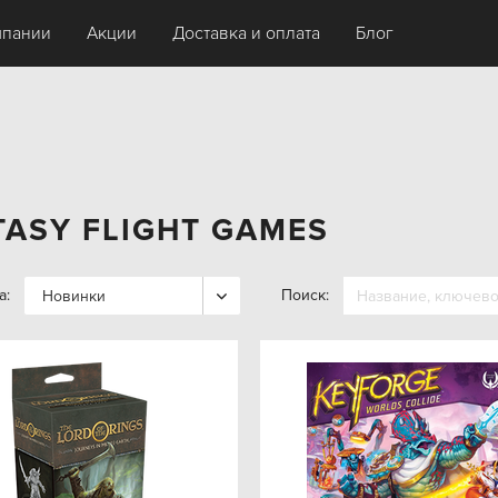
мпании
Акции
Доставка и оплата
Блог
TASY FLIGHT GAMES
а:
Поиск:
Новинки