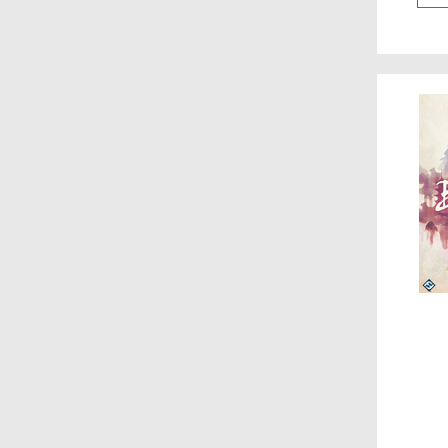
Edge Entertainment
Brotherwise Games
Mayfair Games
Kickstarter
Mirror Box Games
Clever Mojo Games
Grandpa Beck's Games
Level 99 Games
Премьер Тойс
Victory Point Games
Schmidt Spiele
Rio Grande Games