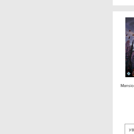
Edition Spielwiese
Alderac Entertainment
Group (AEG)
Portal Games
Abacusspiele
IGAMES
Crómola
Catalyst Game Labs
Mansio
Plaid Hat Games
EmperorS4 Games
Lookout Games
Stonemaier Games
У
dV Giochi