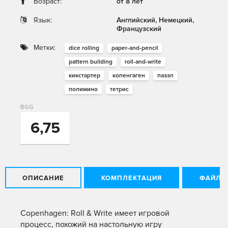
Возраст:
от 8 лет
Язык:
Английский, Немецкий,
Французский
Метки:
dice rolling
paper-and-pencil
pattern building
roll-and-write
кикстартер
копенгаген
паззл
полимино
тетрис
BGG
6,75
ОПИСАНИЕ
КОМПЛЕКТАЦИЯ
ФАЙЛЫ
Copenhagen: Roll & Write имеет игровой
процесс, похожий на настольную игру