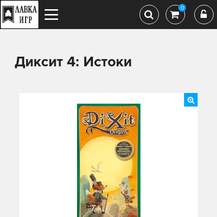
0
Диксит 4: Истоки