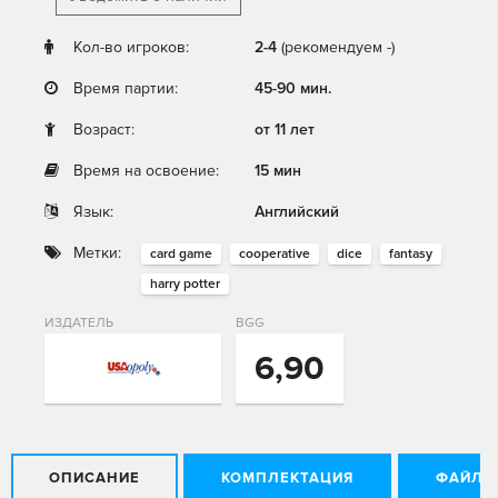
Кол-во игроков:
2-4
(рекомендуем -)
Время партии:
45-90 мин.
Возраст:
от 11 лет
Время на освоение:
15 мин
Язык:
Английский
Метки:
card game
cooperative
dice
fantasy
harry potter
ИЗДАТЕЛЬ
BGG
6,90
ОПИСАНИЕ
КОМПЛЕКТАЦИЯ
ФАЙЛЫ