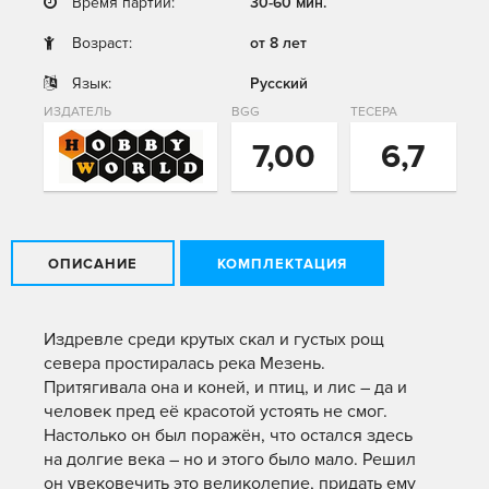
Время партии:
30-60 мин.
Возраст:
от 8 лет
Язык:
Русский
ИЗДАТЕЛЬ
BGG
ТЕСЕРА
7,00
6,7
ОПИСАНИЕ
КОМПЛЕКТАЦИЯ
Издревле среди крутых скал и густых рощ
севера простиралась река Мезень.
Притягивала она и коней, и птиц, и лис – да и
человек пред её красотой устоять не смог.
Настолько он был поражён, что остался здесь
на долгие века – но и этого было мало. Решил
он увековечить это великолепие, придать ему