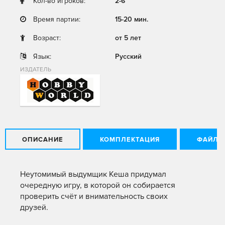
Кол-во игроков:
2-6
Время партии:
15-20 мин.
Возраст:
от 5 лет
Язык:
Русский
ИЗДАТЕЛЬ
ОПИСАНИЕ
КОМПЛЕКТАЦИЯ
ФАЙЛЫ
Неутомимый выдумщик Кеша придумал
очередную игру, в которой он собирается
проверить счёт и внимательность своих
друзей.