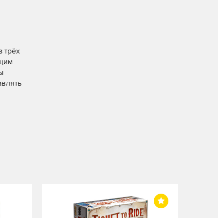
з трёх
ющим
ы
авлять