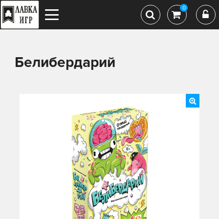
0
Белибердарий