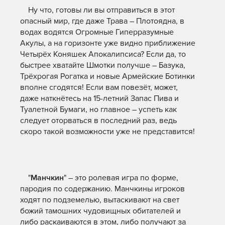
Ну что, готовы ли вы отправиться в этот
опасный мир, где даже Трава – Плотоядна, в
водах водятся Огромные Гиперразумные
Акулы, а на горизонте уже видно приближение
Четырёх Коняшек Апокалипсиса? Если да, то
быстрее хватайте Шмотки получше – Базука,
Трёхрогая Рогатка и новые Армейские Ботинки
вполне сгодятся! Если вам повезёт, может,
даже наткнётесь на 15-летний Запас Пива и
Туалетной Бумаги, но главное – успеть как
следует оторваться в последний раз, ведь
скоро такой возможности уже не представится!
"
Манчкин
" – это ролевая игра по форме,
пародия по содержанию. Манчкины игроков
ходят по подземелью, вытаскивают на свет
божий тамошних чудовищных обитателей и
либо раскаиваются в этом, либо получают за