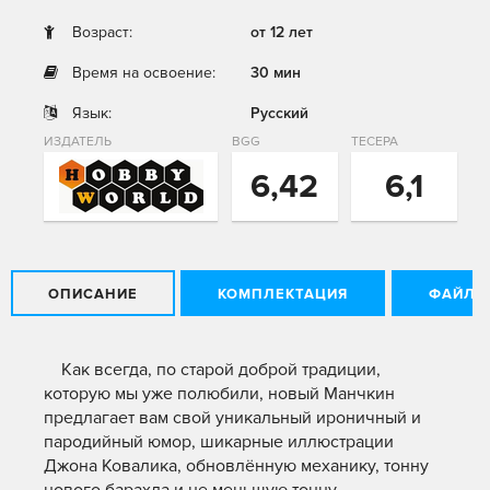
Возраст:
от 12 лет
Время на освоение:
30 мин
Язык:
Русский
ИЗДАТЕЛЬ
BGG
ТЕСЕРА
6,42
6,1
ОПИСАНИЕ
КОМПЛЕКТАЦИЯ
ФАЙЛЫ
Как всегда, по старой доброй традиции,
которую мы уже полюбили, новый Манчкин
предлагает вам свой уникальный ироничный и
пародийный юмор, шикарные иллюстрации
Джона Ковалика, обновлённую механику, тонну