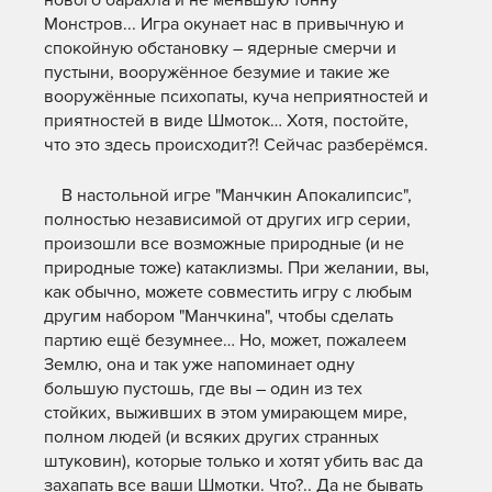
нового барахла и не меньшую тонну
Монстров... Игра окунает нас в привычную и
спокойную обстановку – ядерные смерчи и
пустыни, вооружённое безумие и такие же
вооружённые психопаты, куча неприятностей и
приятностей в виде Шмоток… Хотя, постойте,
что это здесь происходит?! Сейчас разберёмся.
В настольной игре "Манчкин Апокалипсис",
полностью независимой от других игр серии,
произошли все возможные природные (и не
природные тоже) катаклизмы. При желании, вы,
как обычно, можете совместить игру с любым
другим набором "Манчкина", чтобы сделать
партию ещё безумнее… Но, может, пожалеем
Землю, она и так уже напоминает одну
большую пустошь, где вы – один из тех
стойких, выживших в этом умирающем мире,
полном людей (и всяких других странных
штуковин), которые только и хотят убить вас да
захапать все ваши Шмотки. Что?.. Да не бывать