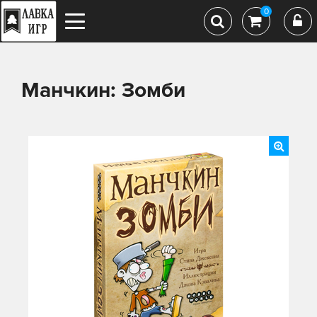
0
Манчкин: Зомби