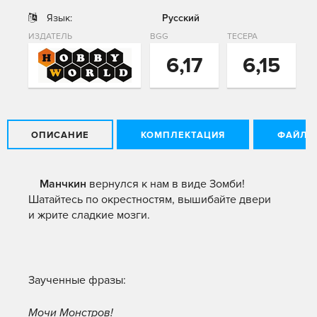
Язык:
Русский
ИЗДАТЕЛЬ
BGG
ТЕСЕРА
6,17
6,15
ОПИСАНИЕ
КОМПЛЕКТАЦИЯ
ФАЙЛЫ
Манчкин
вернулся к нам в виде Зомби!
Шатайтесь по окрестностям, вышибайте двери
и жрите сладкие мозги.
Заученные фразы:
Мочи Монстров!