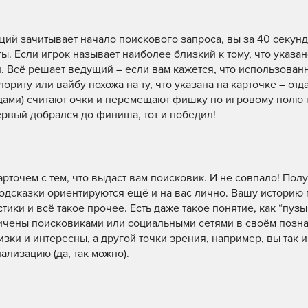
щий зачитывает начало поискового запроса, вы за 40 секунд
ы. Если игрок называет наиболее близкий к тому, что указан
он. Всё решает ведущий – если вам кажется, что использован
риту или вайбу похожа на ту, что указана на карточке – отд
ндами) считают очки и перемещают фишку по игровому полю 
первый добрался до финиша, тот и победил!
рточем с тем, что выдаст вам поисковик. И не совпало! Полу
одсказки ориентируются ещё и на вас лично. Вашу историю 
ики и всё такое прочее. Есть даже такое понятие, как “пуз
аничены поисковиками или социальными сетями в своём позна
зки и интересны, а другой точки зрения, например, вы так и
ализацию (да, так можно).