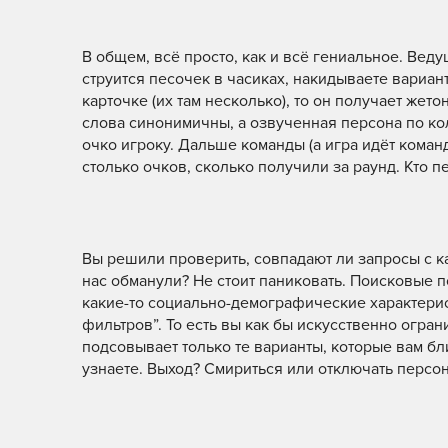
В общем, всё просто, как и всё гениальное. Веду
струится песочек в часиках, накидываете вариант
карточке (их там несколько), то он получает жет
слова синонимичны, а озвученная персона по коло
очко игроку. Дальше команды (а игра идёт кома
столько очков, сколько получили за раунд. Кто 
Вы решили проверить, совпадают ли запросы с ка
нас обманули? Не стоит паниковать. Поисковые п
какие-то социально-демографические характерист
фильтров”. То есть вы как бы искусственно огр
подсовывает только те варианты, которые вам бли
узнаете. Выход? Смириться или отключать персон