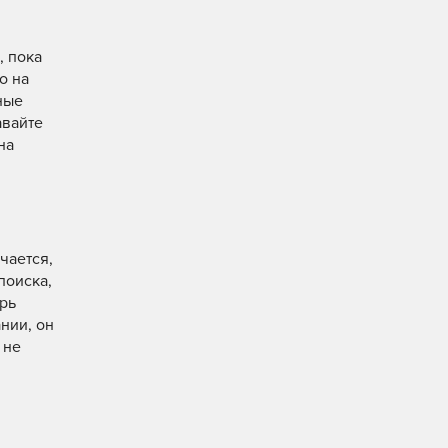
, пока
о на
ные
авайте
на
чается,
поиска,
ырь
нии, он
 не