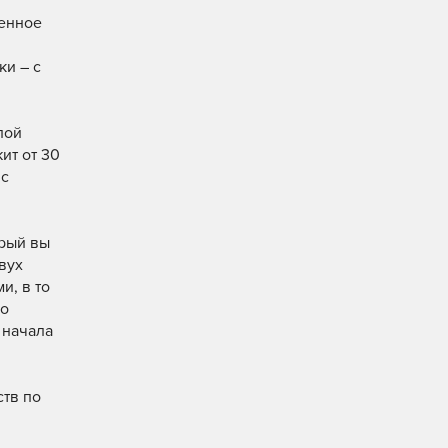
менное
ки – с
лой
ит от 30
 с
орый вы
вух
и, в то
мо
 начала
ств по