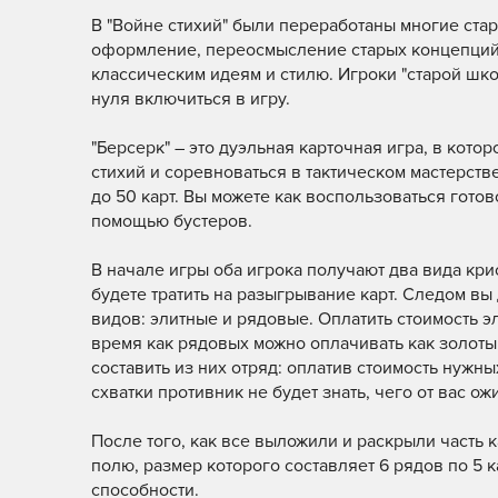
В "Войне стихий" были переработаны многие ст
оформление, переосмысление старых концепций 
классическим идеям и стилю. Игроки "старой школ
нуля включиться в игру.
"Берсерк" – это дуэльная карточная игра, в кот
стихий и соревноваться в тактическом мастерств
до 50 карт. Вы можете как воспользоваться готов
помощью бустеров.
В начале игры оба игрока получают два вида кри
будете тратить на разыгрывание карт. Следом вы
видов: элитные и рядовые. Оплатить стоимость э
время как рядовых можно оплачивать как золоты
составить из них отряд: оплатив стоимость нужн
схватки противник не будет знать, чего от вас ож
После того, как все выложили и раскрыли часть 
полю, размер которого составляет 6 рядов по 5 к
способности.