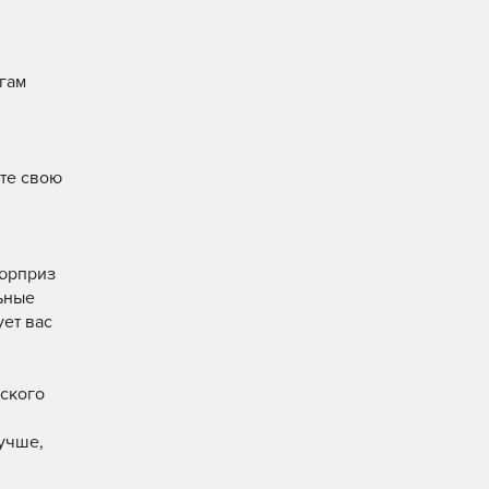
гам
ите свою
сюрприз
ьные
ует вас
йского
лучше,