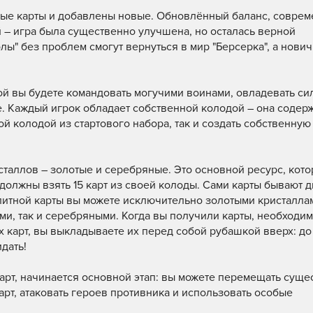
арые карты и добавлены новые. Обновлённый баланс, совре
– игра была существенно улучшена, но осталась верной
ы" без проблем смогут вернуться в мир "Берсерка", а нович
орой вы будете командовать могучими воинами, овладевать си
е. Каждый игрок обладает собственной колодой – она содерж
ой колодой из стартового набора, так и создать собственную
сталлов – золотые и серебряные. Это основной ресурс, кот
 должны взять 15 карт из своей колоды. Сами карты бывают д
литной карты вы можете исключительно золотыми кристаллам
ми, так и серебряными. Когда вы получили карты, необходи
ых карт, вы выкладываете их перед собой рубашкой вверх: до
идать!
карт, начинается основной этап: вы можете перемещать суще
арт, атаковать героев противника и использовать особые