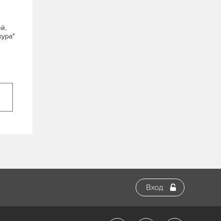
й.
кура"
Вход