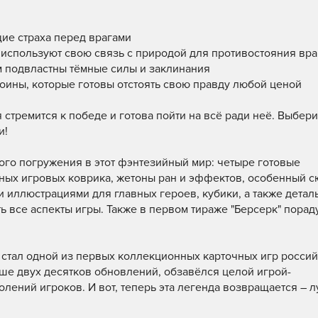
ие страха перед врагами
 используют свою связь с природой для противостояния вра
м подвластны тёмные силы и заклинания
оины, которые готовы отстоять свою правду любой ценой
 стремится к победе и готова пойти на всё ради неё. Выбер
и!
ого погружения в этот фэнтезийный мир: четыре готовые
ных игровых коврика, жетоны ран и эффектов, особенный 
 иллюстрациями для главных героев, кубики, а также детал
ь все аспекты игры. Также в первом тираже "Берсерк" порад
 стал одной из первых коллекционных карточных игр росси
ьше двух десятков обновлений, обзавёлся целой игрой-
лений игроков. И вот, теперь эта легенда возвращается – 