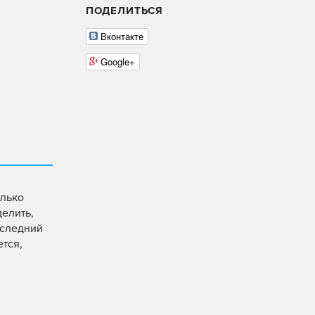
ПОДЕЛИТЬСЯ
Вконтакте
Google+
олько
делить,
оследний
ется,