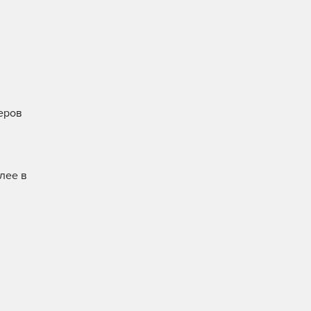
керов
лее в