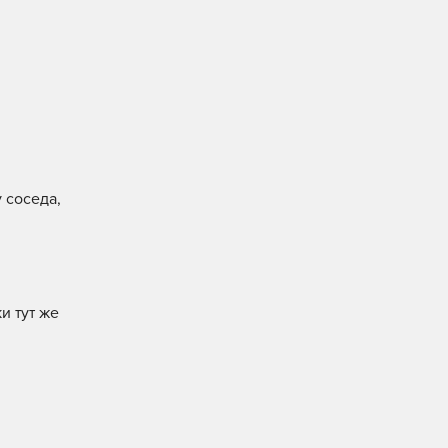
 соседа,
и тут же