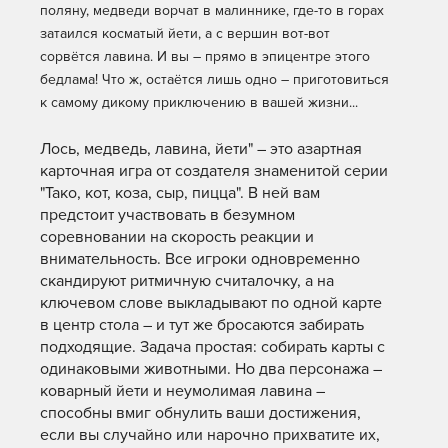
поляну, медведи ворчат в малиннике, где-то в горах
затаился косматый йети, а с вершин вот-вот
сорвётся лавина. И вы – прямо в эпицентре этого
бедлама! Что ж, остаётся лишь одно – приготовиться
к самому дикому приключению в вашей жизни...
Лось, медведь, лавина, йети" – это азартная
карточная игра от создателя знаменитой серии
"Тако, кот, коза, сыр, пицца". В ней вам
предстоит участвовать в безумном
соревновании на скорость реакции и
внимательность. Все игроки одновременно
скандируют ритмичную считалочку, а на
ключевом слове выкладывают по одной карте
в центр стола – и тут же бросаются забирать
подходящие. Задача простая: собирать карты с
одинаковыми животными. Но два персонажа –
коварный йети и неумолимая лавина –
способны вмиг обнулить ваши достижения,
если вы случайно или нарочно прихватите их,