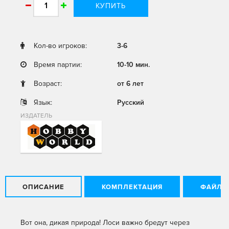
КУПИТЬ
Кол-во игроков:
3-6
Время партии:
10-10 мин.
Возраст:
от 6 лет
Язык:
Русский
ИЗДАТЕЛЬ
ОПИСАНИЕ
КОМПЛЕКТАЦИЯ
ФАЙЛЫ
Вот она, дикая природа! Лоси важно бредут через