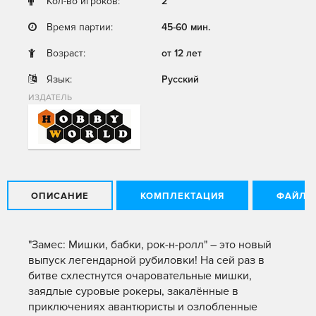
Кол-во игроков:
2
Время партии:
45-60 мин.
Возраст:
от 12 лет
Язык:
Русский
ИЗДАТЕЛЬ
ОПИСАНИЕ
КОМПЛЕКТАЦИЯ
ФАЙЛЫ
"Замес: Мишки, бабки, рок-н-ролл" – это новый
выпуск легендарной рубиловки! На сей раз в
битве схлестнутся очаровательные мишки,
заядлые суровые рокеры, закалённые в
приключениях авантюристы и озлобленные