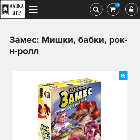
0
Замес: Мишки, бабки, рок-
н-ролл