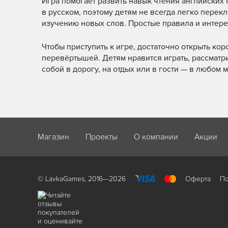
Игра помогает развить навык чтения английских 
в русском, поэтому детям не всегда легко переклю
изучению новых слов. Простые правила и интерес
Чтобы приступить к игре, достаточно открыть ко
перевёртышей. Детям нравится играть, рассматри
собой в дорогу, на отдых или в гости — в любом 
Магазин
Проекты
О компании
Акции
© LavkaGames, 2016—2026
Оферта
По