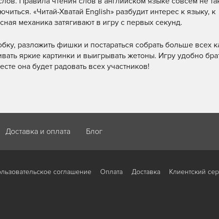
слов. Правила чтения слов в английском языке совсем не так
читься. «Читай-Хватай English» разбудит интерес к языку, к
ная механика затягивают в игру с первых секунд.
робку, разложить фишки и постараться собрать больше всех к
вать яркие картинки и выигрывать жетоны. Игру удобно бра
месте она будет радовать всех участников!
Доставка и оплата
Блог
льзовательское соглашение
Оплата
Доставка
Клиентский се