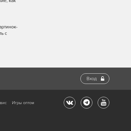
ие, как
артинок-
ть с
Вход
рвис
Игры оптом