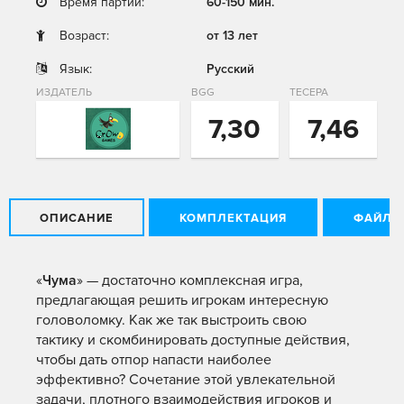
Время партии:
60-150 мин.
Возраст:
от 13 лет
Язык:
Русский
ИЗДАТЕЛЬ
BGG
ТЕСЕРА
7,30
7,46
ОПИСАНИЕ
КОМПЛЕКТАЦИЯ
ФАЙЛЫ
«
Чума
» — достаточно комплексная игра,
предлагающая решить игрокам интересную
головоломку. Как же так выстроить свою
тактику и скомбинировать доступные действия,
чтобы дать отпор напасти наиболее
эффективно? Сочетание этой увлекательной
задачи, плотного взаимодействия игроков и