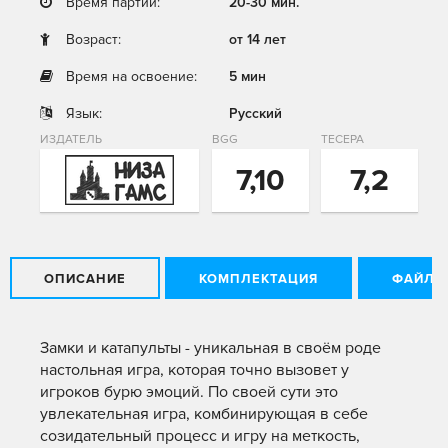
Время партии:
20-30 мин.
Возраст:
от 14 лет
Время на освоение:
5 мин
Язык:
Русский
ИЗДАТЕЛЬ
BGG
ТЕСЕРА
7,10
7,2
ОПИСАНИЕ
КОМПЛЕКТАЦИЯ
ФАЙЛЫ
Замки и катапульты - уникальная в своём роде
настольная игра, которая точно вызовет у
игроков бурю эмоций. По своей сути это
увлекательная игра, комбинирующая в себе
созидательный процесс и игру на меткость,