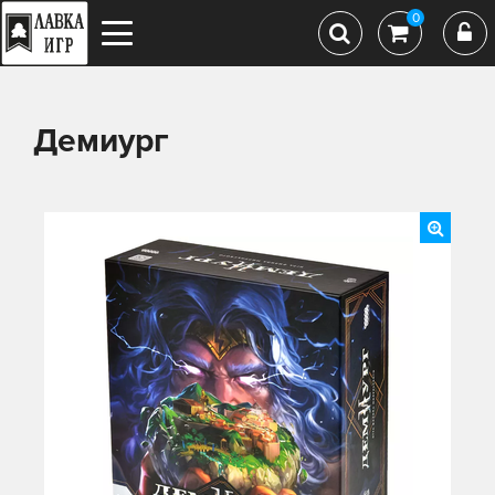
0
Демиург