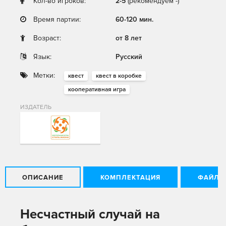
Кол-во игроков:
2-5
(рекомендуем -)
Время партии:
60-120 мин.
Возраст:
от 8 лет
Язык:
Русский
Метки:
квест
квест в коробке
кооперативная игра
ИЗДАТЕЛЬ
ОПИСАНИЕ
КОМПЛЕКТАЦИЯ
ФАЙЛЫ
Несчастный случай на