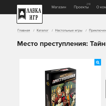
218
Магазин
Проекты
О ко
Главная
Каталог
Настольные игры
Приключе
Место преступления: Тай