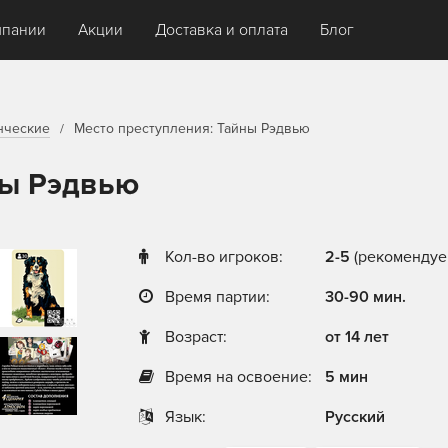
мпании
Акции
Доставка и оплата
Блог
нческие
Место преступления: Тайны Рэдвью
ны Рэдвью
Кол-во игроков:
2-5
(рекомендуем
Время партии:
30-90 мин.
Возраст:
от 14 лет
Время на освоение:
5 мин
Язык:
Русский