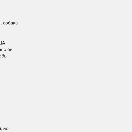
, собака
ША,
ыло бы
тобы
, но