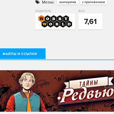
Метки:
кооператив
с приложением
ИЗДАТЕЛЬ
BGG
7,61
ФАЙЛЫ И ССЫЛКИ