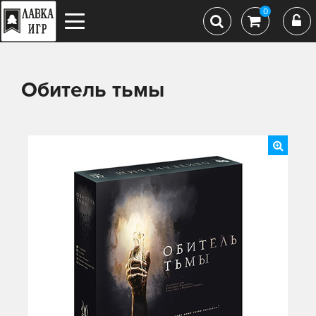
0
Обитель тьмы