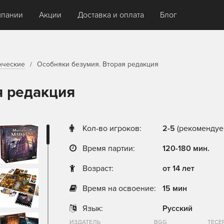
мпании
Акции
Доставка и оплата
Блог
нческие
Особняки безумия. Вторая редакция
я редакция
Кол-во игроков:
2-5
(рекомендуем
Время партии:
120-180 мин.
Возраст:
от 14 лет
Время на освоение:
15 мин
Язык:
Русский
ИЗДАТЕЛЬ
BGG
ТЕСЕ