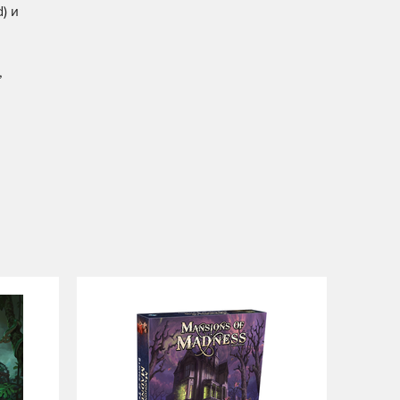
) и
,