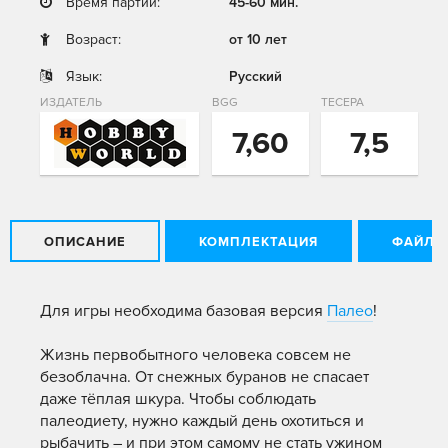
Время партии:
45-60 мин.
Возраст:
от 10 лет
Язык:
Русский
ИЗДАТЕЛЬ
BGG
ТЕСЕРА
7,60
7,5
ОПИСАНИЕ
КОМПЛЕКТАЦИЯ
ФАЙЛЫ
Для игры необходима базовая версия
Палео
!
Жизнь первобытного человека совсем не
безоблачна. От снежных буранов не спасает
даже тёплая шкура. Чтобы соблюдать
палеодиету, нужно каждый день охотиться и
рыбачить – и при этом самому не стать ужином