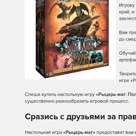
Игроку
край, и
захлест
Вам пр
до сме
Обучайт
артефак
Творить
игре «Р
Спеши купить настольную игру
«Рыцарь-маг. По
существенно разнообразить игровой процесс.
Сразись с друзьями за пра
Настольная игра
«Рыцарь-маг»
предоставит вам 