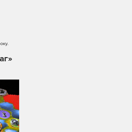
оку.
аг»