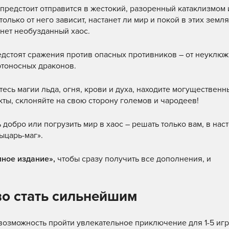
 предстоит отправится в жестокий, разоренный катаклизмом 
 только от него зависит, настанет ли мир и покой в этих земля
нет необузданный хаос.
едстоят сражения против опасных противников – от неуклюж
ртоносных драконов.
есь магии льда, огня, крови и духа, находите могущественн
ты, склоняйте на свою сторону големов и чародеев!
 добро или погрузить мир в хаос – решать только вам, в нас
ыцарь-маг».
лное издание»,
чтобы сразу получить все дополнения, и
во стать сильнейшим
возможность пройти увлекательное приключение для 1-5 игр