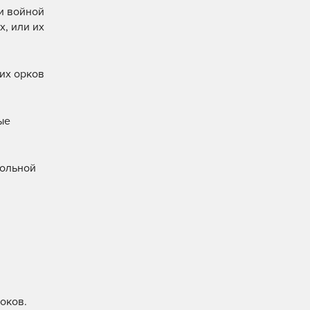
и войной
х, или их
их орков
ые
тольной
оков.