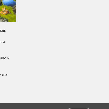
гры.
ных
ние к
у же