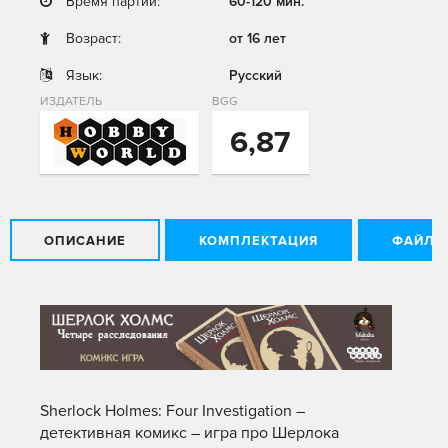
Время партии:
60-120 мин.
Возраст:
от 16 лет
Язык:
Русский
ИЗДАТЕЛЬ
BGG
6,87
ОПИСАНИЕ
КОМПЛЕКТАЦИЯ
ФАЙЛЫ
Sherlock Holmes: Four Investigation –
детективная комикс – игра про Шерлока