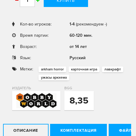
КУПИТЬ
Кол-во игроков:
1-4
(рекомендуем -)
Время партии:
60-120 мин.
Возраст:
от 14 лет
Язык:
Русский
Метки:
arkham horror
карточная игра
лавкрафт
ужасы аркхема
ИЗДАТЕЛЬ
BGG
8,35
ОПИСАНИЕ
КОМПЛЕКТАЦИЯ
ФАЙЛЫ