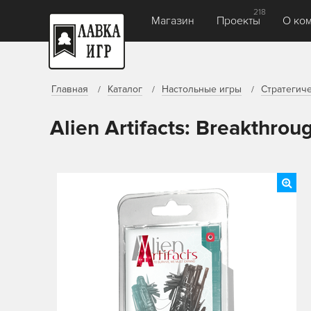
218
Магазин
Проекты
О ко
Главная
Каталог
Настольные игры
Стратегич
Alien Artifacts: Breakthrou