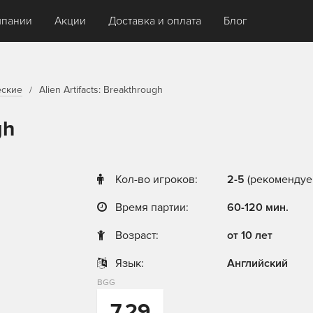
мпании
Акции
Доставка и оплата
Блог
еские
Alien Artifacts: Breakthrough
gh
Кол-во игроков:
2-5
(рекомендуем
Время партии:
60-120 мин.
Возраст:
от 10 лет
Язык:
Английский
BGG
7,29