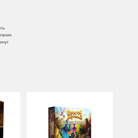
есь
 своих
хнут