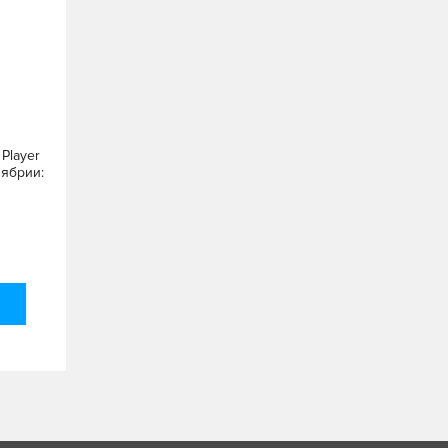
 Player
лябрии: