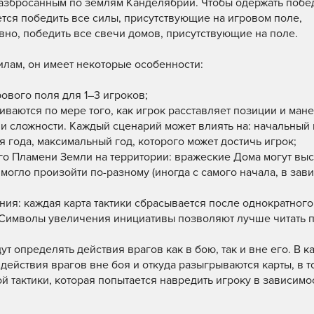
разбросанным по землям Канделябрии. Чтобы одержать побед
тся победить все силы, присутствующие на игровом поле,
вно, победить все свечи домов, присутствующие на поле.
илам, он имеет некоторые особенности:
вого поля для 1–3 игроков;
ваются по мере того, как игрок расставляет позиции и мане
и сложности. Каждый сценарий может влиять на: начальный 
 года, максимальный год, которого может достичь игрок;
 Пламени Земли на территории: вражеские Дома могут выс
могло произойти по-разному (иногда с самого начала, в зав
я: каждая карта тактики сбрасывается после однократного
. Символы увеличения инициативы позволяют лучше читать 
 определять действия врагов как в бою, так и вне его. В 
действия врагов вне боя и откуда разыгрываются карты, в т
ой тактики, которая попытается навредить игроку в зависимо