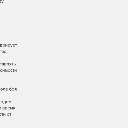
у,
врирует,
год,
тавлять
исимости
поле боя
каждом
о время
сти от