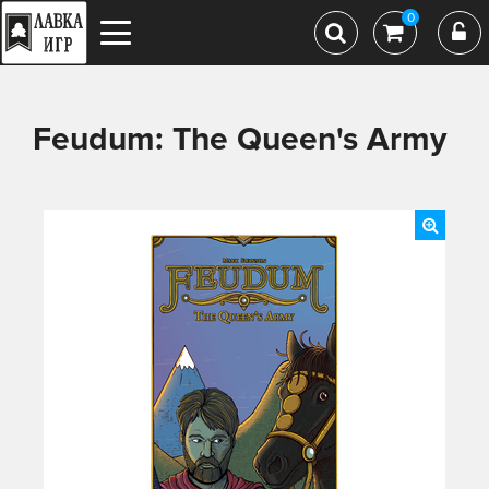
0
Feudum: The Queen's Army