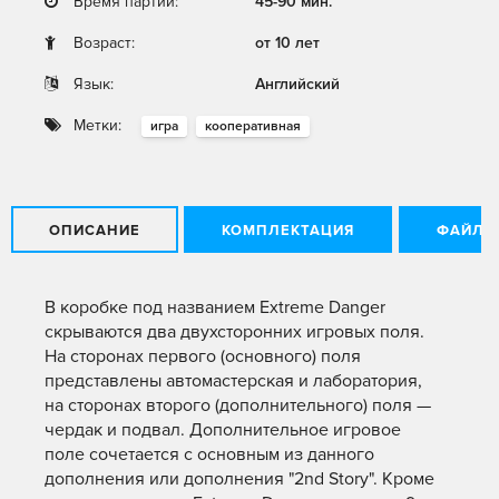
Время партии:
45-90 мин.
Возраст:
от 10 лет
Язык:
Английский
Метки:
игра
кооперативная
ОПИСАНИЕ
КОМПЛЕКТАЦИЯ
ФАЙЛЫ
В коробке под названием Extreme Danger
скрываются два двухсторонних игровых поля.
На сторонах первого (основного) поля
представлены автомастерская и лаборатория,
на сторонах второго (дополнительного) поля —
чердак и подвал. Дополнительное игровое
поле сочетается с основным из данного
дополнения или дополнения "2nd Story". Кроме