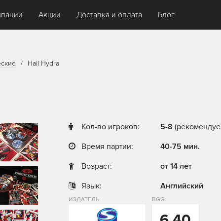
мпании
Акции
Доставка и оплата
Блог
еские
Hail Hydra
Кол-во игроков:
5-8
(рекомендуем
Время партии:
40-75 мин.
Возраст:
от 14 лет
Язык:
Английский
ИЗДАТЕЛЬ
BGG
6,40