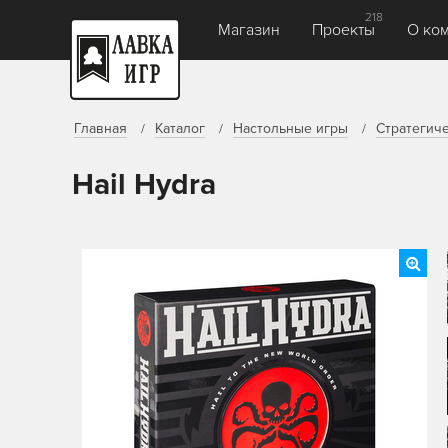
218
Магазин
Проекты
О ко
Главная
Каталог
Настольные игры
Стратегич
Hail Hydra