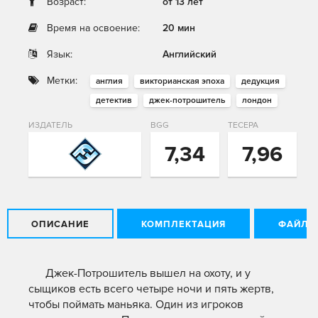
Возраст:
от 13 лет
Время на освоение:
20 мин
Язык:
Английский
Метки:
англия
викторианская эпоха
дедукция
детектив
джек-потрошитель
лондон
ИЗДАТЕЛЬ
BGG
ТЕСЕРА
7,34
7,96
ОПИСАНИЕ
КОМПЛЕКТАЦИЯ
ФАЙЛЫ
Джек-Потрошитель вышел на охоту, и у
сыщиков есть всего четыре ночи и пять жертв,
чтобы поймать маньяка. Один из игроков