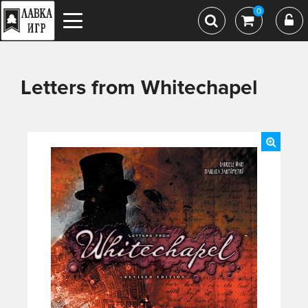
0
Letters from Whiteсhapel