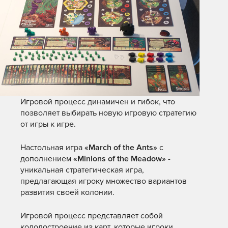
Игровой процесс динамичен и гибок, что
позволяет выбирать новую игровую стратегию
от игры к игре.
Настольная игра
«
March
of
the
Ants»
с
дополнением
«
Minions
of
the
Meadow»
-
уникальная стратегическая игра,
предлагающая игроку множество вариантов
развития своей колонии.
Игровой процесс представляет собой
колодостроение из карт, которые игроки