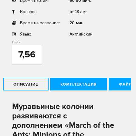
Время партии:
60-90 мин.
Возраст:
от 13 лет
Время на освоение:
20 мин
Язык:
Английский
BGG
7,56
ОПИСАНИЕ
КОМПЛЕКТАЦИЯ
ФАЙЛЫ
Муравьиные колонии
развиваются с
дополнением «March of the
Ants: Minions of the