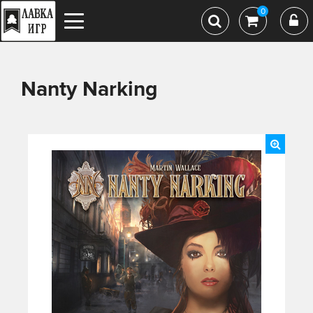
0
Nanty Narking