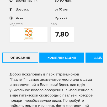
Время партии:
60-90 мин.
Возраст:
от 10 лет
Язык:
Русский
ИЗДАТЕЛЬ
BGG
7,80
ОПИСАНИЕ
КОМПЛЕКТАЦИЯ
ФАЙЛЫ
Добро пожаловать в парк аттракционов
"Паэлья" – самое знаменитое место для отдыха
и развлечений в Валенсии! Здесь вас ждёт
уникальное колесо обозрения, выполненное в
виде гигантской сковороды с паэльей, которое
подарит незабываемые виды. Попробуйте
поймать момент и сделать фото с загадочной