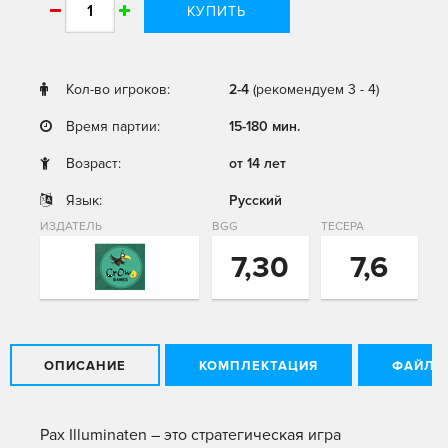
КУПИТЬ
Кол-во игроков:
2-4
(рекомендуем 3 - 4)
Время партии:
15-180 мин.
Возраст:
от 14 лет
Язык:
Русский
ИЗДАТЕЛЬ
BGG
ТЕСЕРА
7,30
7,6
ОПИСАНИЕ
КОМПЛЕКТАЦИЯ
ФАЙЛЫ
Pax Illuminaten – это стратегическая игра