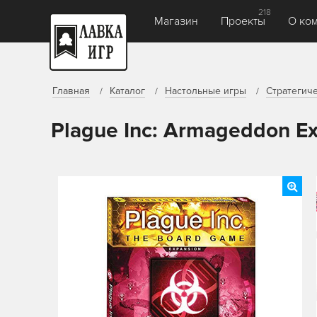
218
Магазин
Проекты
О ко
Главная
Каталог
Настольные игры
Стратегич
Plague Inc: Armageddon E