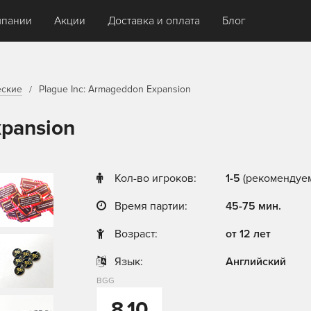
мпании
Акции
Доставка и оплата
Блог
еские
Plague Inc: Armageddon Expansion
xpansion
Кол-во игроков:
1-5
(рекомендуем
Время партии:
45-75 мин.
Возраст:
от 12 лет
Язык:
Английский
BGG
8,10