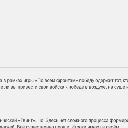
 в рамках игры «По всем фронтам» победу одержит тот, кт
 ли вы привести свои войска к победе в воздухе, на суше 
ический «Гвинт». Но! Здесь нет сложного процесса форми
онажей. Всё существенно проще. Игроки имеют в своём