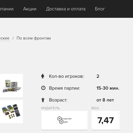
мпании
Акции
Доставка и оплата
Блог
еские
По всем фронтам
Кол-во игроков:
2
Время партии:
15-30 мин.
Возраст:
от 8 лет
ИЗДАТЕЛЬ
BGG
7,47