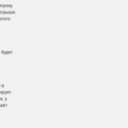
игроку
зыгрыше.
этого
 будет
 в
ирует
к, у
даёт