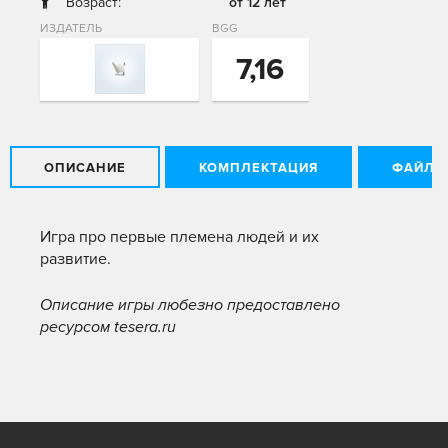
Возраст:
от 12 лет
ИЗДАТЕЛЬ
BGG
7,16
ОПИСАНИЕ
КОМПЛЕКТАЦИЯ
ФАЙЛЫ
Игра про первые племена людей и их
развитие.
Описание игры любезно предоставлено
ресурсом tesera.ru