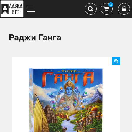
0
Раджи Ганга