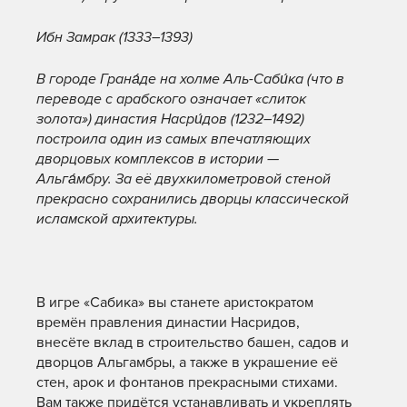
Ибн Замрак (1333–1393)
В городе Грана́де на холме Аль-Саби́ка (что в
переводе с арабского означает «слиток
золота») династия Насри́дов (1232–1492)
построила один из самых впечатляющих
дворцовых комплексов в истории —
Альга́мбру. За её двухкилометровой стеной
прекрасно сохранились дворцы классической
исламской архитектуры.
В игре «Сабика» вы станете аристократом
времён правления династии Насридов,
внесёте вклад в строительство башен, садов и
дворцов Альгамбры, а также в украшение её
стен, арок и фонтанов прекрасными стихами.
Вам также придётся устанавливать и укреплять