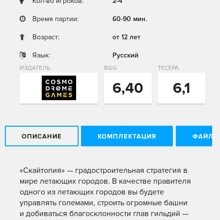
Кол-во игроков:
2-4
Время партии:
60-90 мин.
Возраст:
от 12 лет
Язык:
Русский
ИЗДАТЕЛЬ
BGG
ТЕСЕРА
6,40
6,1
ОПИСАНИЕ
КОМПЛЕКТАЦИЯ
ФАЙЛЫ
«Скайтопия» — градостроительная стратегия в
мире летающих городов. В качестве правителя
одного из летающих городов вы будете
управлять големами, строить огромные башни
и добиваться благосклонности глав гильдий —