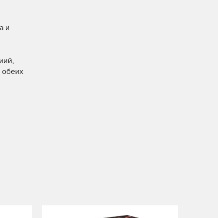
а и
иий,
я обеих