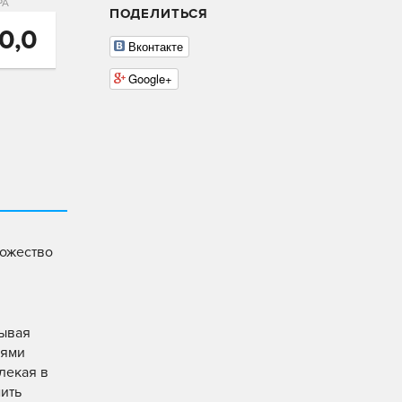
РА
ПОДЕЛИТЬСЯ
10,0
Вконтакте
Google+
ножество
тывая
иями
лекая в
ить