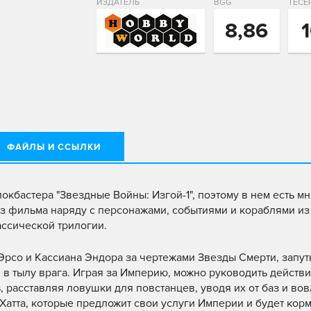
ИЗДАТЕЛЬ
BGG
ТЕСЕ
8,86
ФАЙЛЫ И ССЫЛКИ
кбастера "Звездные Войны: Изгой-1", поэтому в нем есть м
из фильма наряду с персонажами, событиями и кораблями из
ассической трилогии.
Эрсо и Кассиана Эндора за чертежами Звезды Смерти, запу
 тылу врага. Играя за Империю, можно руководить действ
, расставляя ловушки для повстанцев, уводя их от баз и вов
атта, которые предложит свои услуги Империи и будет корм