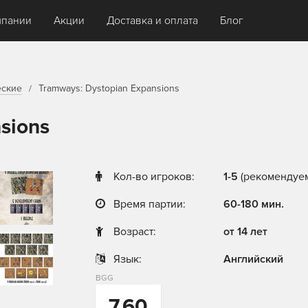
мпании
Акции
Доставка и оплата
Блог
еские
Tramways: Dystopian Expansions
sions
Кол-во игроков:
1-5
(рекомендуем
Время партии:
60-180 мин.
Возраст:
от 14 лет
Язык:
Английский
BGG
7,60