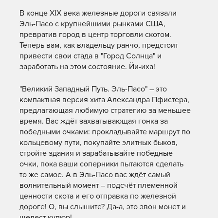
В конце XIX века железные дороги связали
Эль-Пасо с крупнейшими рынками США,
превратив город в центр торговли скотом.
Теперь вам, как владельцу ранчо, предстоит
привести свои стада в "Город Солнца" и
заработать на этом состояние. Йи-иха!
"Великий Западный Путь. Эль-Пасо" – это
компактная версия хита Александра Пфистера,
предлагающая любимую стратегию за меньшее
время. Вас ждёт захватывающая гонка за
победными очками: прокладывайте маршрут по
кольцевому пути, покупайте элитных быков,
стройте здания и зарабатывайте победные
очки, пока ваши соперники пытаются сделать
то же самое. А в Эль-Пасо вас ждёт самый
волнительный момент – подсчёт племенной
ценности скота и его отправка по железной
дороге! О, вы слышите? Да-а, это звон монет и
шелест купюр!