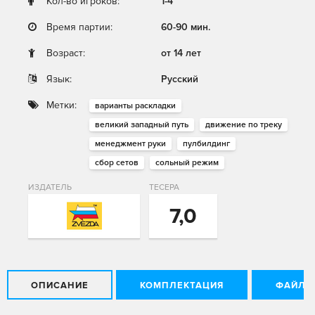
Кол-во игроков:
1-4
Время партии:
60-90 мин.
Возраст:
от 14 лет
Язык:
Русский
Метки:
варианты раскладки
великий западный путь
движение по треку
менеджмент руки
пулбилдинг
сбор сетов
сольный режим
ИЗДАТЕЛЬ
ТЕСЕРА
7,0
ОПИСАНИЕ
КОМПЛЕКТАЦИЯ
ФАЙЛЫ